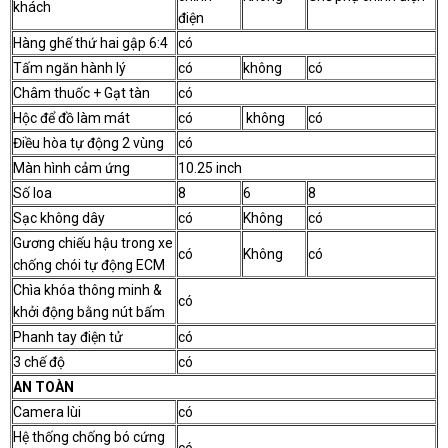
khách
điện
Hàng ghế thứ hai gập 6:4
có
Tấm ngăn hành lý
có
không
có
Châm thuốc + Gạt tàn
có
Hộc để đồ làm mát
có
không
có
Điều hòa tự động 2 vùng
có
Màn hình cảm ứng
10.25 inch
Số loa
8
6
8
Sạc không dây
có
Không
có
Gương chiếu hậu trong xe
có
Không
có
chống chói tự động ECM
Chìa khóa thông minh &
có
khởi động bằng nút bấm
Phanh tay điện tử
có
3 chế độ
có
AN TOÀN
Camera lùi
có
Hệ thống chống bó cứng
có