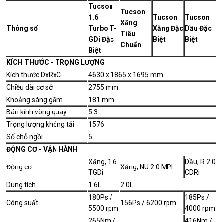
Tucson
Tucson
1.6
Tucson
Tucson
Xăng
Thông số
Turbo T-
Xăng Đặc
Dầu Đặc
Tiêu
GDi Đặc
Biệt
Biệt
Chuẩn
Biệt
KÍCH THƯỚC - TRỌNG LƯỢNG
Kích thước DxRxC
4630 x 1865 x 1695 mm
Chiều dài cơ sở
2755 mm
Khoảng sáng gầm
181 mm
Bán kính vòng quay
5.3
Trọng lượng không tải
1576
Số chỗ ngồi
5
ĐỘNG CƠ - VẬN HÀNH
Xăng, 1.6
Dầu, R 2.0
Động cơ
Xăng, NU 2.0 MPI
TGDi
CDRi
Dung tích
1.6L
2.0L
180Ps /
185Ps /
Công suất
156Ps / 6200 rpm
5500 rpm
4000 rpm
265Nm /
416Nm /