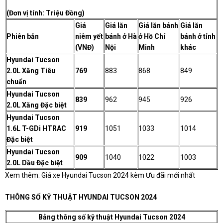
(Đơn vị tính: Triệu Đồng)
Giá
Giá lăn
Giá lăn bánh
Giá lăn
Phiên bản
niêm yết
bánh ở Hà
ở Hồ Chí
bánh ở tỉnh
(VNĐ)
Nội
Minh
khác
Hyundai Tucson
2.0L Xăng Tiêu
769
883
868
849
chuẩn
Hyundai Tucson
839
962
945
926
2.0L Xăng Đặc biệt
Hyundai Tucson
1.6L T-GDi HTRAC
919
1051
1033
1014
Đặc biệt
Hyundai Tucson
909
1040
1022
1003
2.0L Dầu Đặc biệt
Xem thêm:
Giá xe Hyundai Tucson 2024 kèm Ưu đãi mới nhất
THÔNG SỐ KỸ THUẬT HYUNDAI TUCSON 2024
Bảng thông số kỹ thuật Hyundai Tucson 2024