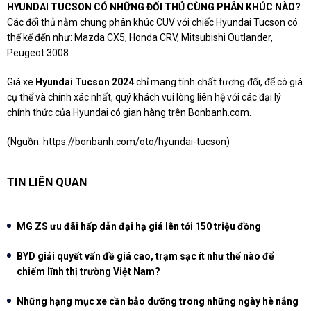
HYUNDAI TUCSON CÓ NHỮNG ĐỐI THỦ CÙNG PHÂN KHÚC NÀO?
Các đối thủ nằm chung phân khúc CUV với chiếc Hyundai Tucson có
thể kể đến như: Mazda CX5, Honda CRV, Mitsubishi Outlander,
Peugeot 3008...
Giá xe
Hyundai Tucson 2024
chỉ mang tính chất tương đối, để có giá
cụ thể và chính xác nhất, quý khách vui lòng liên hệ với các đại lý
chính thức của Hyundai có gian hàng trên Bonbanh.com.
(Nguồn:
https://bonbanh.com/oto/hyundai-tucson
)
TIN LIÊN QUAN
MG ZS ưu đãi hấp dẫn đại hạ giá lên tới 150 triệu đồng
BYD giải quyết vấn đề giá cao, trạm sạc ít như thế nào để
chiếm lĩnh thị trường Việt Nam?
Những hạng mục xe cần bảo dưỡng trong những ngày hè nắng