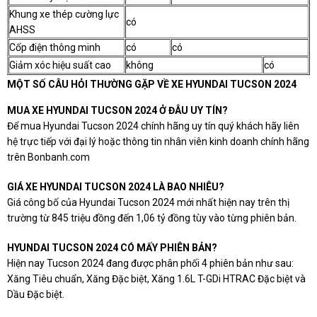
Khung xe thép cường lực
có
AHSS
Cốp điện thông minh
có
có
Giảm xóc hiệu suất cao
không
có
MỘT SỐ CÂU HỎI THƯỜNG GẶP VỀ XE HYUNDAI TUCSON 2024
MUA XE HYUNDAI TUCSON 2024 Ở ĐÂU UY TÍN?
Để mua Hyundai Tucson 2024 chính hãng uy tín quý khách hãy liên
hệ trực tiếp với đại lý hoặc thông tin nhân viên kinh doanh chính hãng
trên Bonbanh.com
GIÁ XE HYUNDAI TUCSON 2024 LÀ BAO NHIÊU?
Giá công bố của Hyundai Tucson 2024 mới nhất hiện nay trên thị
trường từ 845 triệu đồng đến 1,06 tỷ đồng tùy vào từng phiên bản.
HYUNDAI TUCSON 2024 CÓ MẤY PHIÊN BẢN?
Hiện nay Tucson 2024 đang được phân phối 4 phiên bản như sau:
Xăng Tiêu chuẩn, Xăng Đặc biệt, Xăng 1.6L T-GDi HTRAC Đặc biệt và
Dầu Đặc biệt.