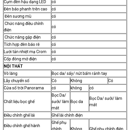
Cụm đèn hậu dạng LED
có
Đèn báo phanh trên cao
có
Đèn sương mù
có
Chức năng điều chỉnh
có
điện
Chức năng gập điện
có
Tích hợp đèn báo rẽ
có
Lưới tản nhiệt mạ Crom
có
Cốp đóng mở điện
có
NỘI THẤT
Vô lăng
Bọc da/ sấy/ nút bấm rảnh tay
Lẫy chuyển số
Có
Không
Có
Cửa sổ trời Panorama
có
không
có
Bọc Da/
Bọc Da/ sưởi/ làm
Chất liệu bọc ghế
sưởi/ làm
Bọc da
mát
mát
Điều chỉnh ghế lái
Ghế lái chỉnh điện
Ghế phụ
Điều chỉnh ghế hành
chỉnh
Không
Ghế phụ chỉnh điện