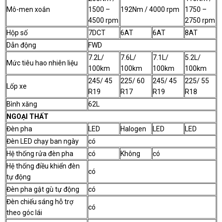
Mô-men xoắn
1500 –
192Nm / 4000 rpm
1750 –
4500 rpm
2750 rpm
Hộp số
7DCT
6AT
6AT
8AT
Dẫn động
FWD
7.2L/
7.6L/
7.1L/
5.2L/
Mức tiêu hao nhiên liệu
100km
100km
100km
100km
245/ 45
225/ 60
245/ 45
225/ 55
Lốp xe
R19
R17
R19
R18
Bình xăng
62L
NGOẠI THẤT
Đèn pha
LED
Halogen
LED
LED
Đèn LED chạy ban ngày
có
Hệ thống rửa đèn pha
có
Không
có
Hệ thống điều khiển đèn
có
tự động
Đèn pha gật gù tự động
có
Đèn chiếu sáng hỗ trợ
có
theo góc lái