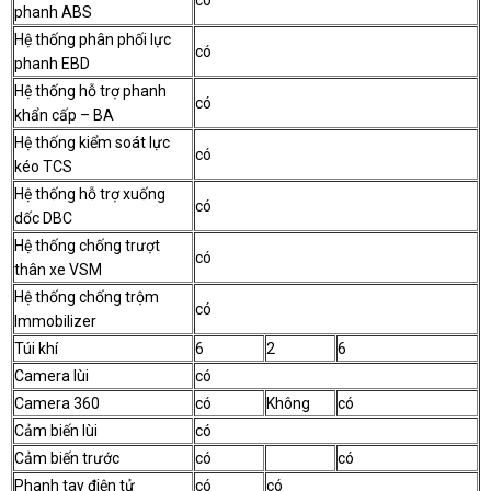
phanh ABS
Hệ thống phân phối lực
có
phanh EBD
Hệ thống hỗ trợ phanh
có
khẩn cấp – BA
Hệ thống kiểm soát lực
có
kéo TCS
Hệ thống hỗ trợ xuống
có
dốc DBC
Hệ thống chống trượt
có
thân xe VSM
Hệ thống chống trộm
có
Immobilizer
Túi khí
6
2
6
Camera lùi
có
Camera 360
có
Không
có
Cảm biến lùi
có
Cảm biến trước
có
có
Phanh tay điện tử
có
có