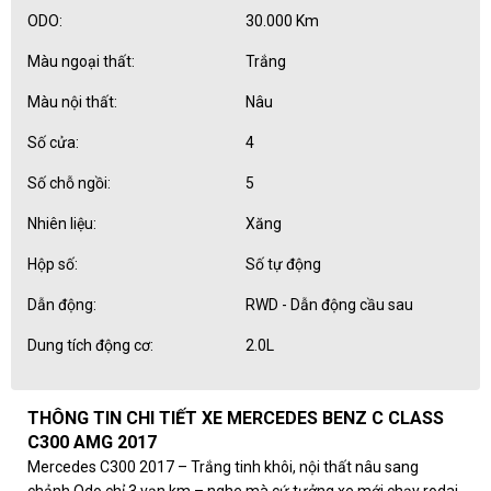
ODO:
30.000 Km
Màu ngoại thất:
Trắng
Màu nội thất:
Nâu
Số cửa:
4
Số chỗ ngồi:
5
Nhiên liệu:
Xăng
Hộp số:
Số tự động
Dẫn động:
RWD - Dẫn động cầu sau
Dung tích động cơ:
2.0L
THÔNG TIN CHI TIẾT XE MERCEDES BENZ C CLASS
C300 AMG 2017
Mercedes C300 2017 – Trắng tinh khôi, nội thất nâu sang
chảnh Odo chỉ 3 vạn km – nghe mà cứ tưởng xe mới chạy rodai