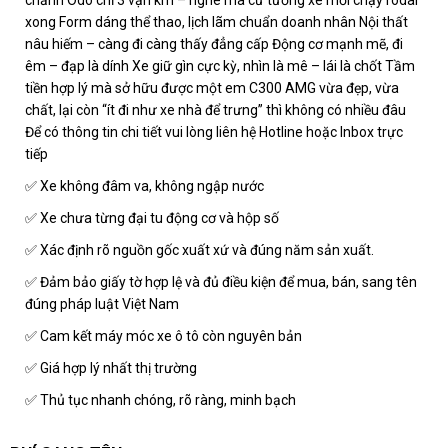
xong Form dáng thể thao, lịch lãm chuẩn doanh nhân Nội thất
nâu hiếm – càng đi càng thấy đẳng cấp Động cơ mạnh mẽ, đi
êm – đạp là dính Xe giữ gìn cực kỳ, nhìn là mê – lái là chốt Tầm
tiền hợp lý mà sở hữu được một em C300 AMG vừa đẹp, vừa
chất, lại còn “ít đi như xe nhà để trưng” thì không có nhiều đâu
Để có thông tin chi tiết vui lòng liên hệ Hotline hoặc Inbox trực
tiếp
✅ Xe không đâm va, không ngập nước
✅ Xe chưa từng đại tu động cơ và hộp số
✅ Xác định rõ nguồn gốc xuất xứ và đúng năm sản xuất.
✅ Đảm bảo giấy tờ hợp lệ và đủ điều kiện để mua, bán, sang tên
đúng pháp luật Việt Nam
✅ Cam kết máy móc xe ô tô còn nguyên bản
✅ Giá hợp lý nhất thị trường
✅ Thủ tục nhanh chóng, rõ ràng, minh bạch