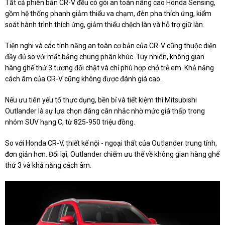
Tất cả phiên bản CR-V đều có gói an toàn nâng cao Honda Sensing,
gồm hệ thống phanh giảm thiểu va chạm, đèn pha thích ứng, kiểm
soát hành trình thích ứng, giảm thiểu chệch làn và hỗ trợ giữ làn.
Tiện nghi và các tính năng an toàn cơ bản của CR-V cũng thuộc diện
đầy đủ so với mặt bằng chung phân khúc. Tuy nhiên, không gian
hàng ghế thứ 3 tương đối chật và chỉ phù hợp chở trẻ em. Khả năng
cách âm của CR-V cũng không được đánh giá cao.
Nếu ưu tiên yếu tố thực dụng, bền bỉ và tiết kiệm thì Mitsubishi
Outlander là sự lựa chọn đáng cân nhắc nhờ mức giá thấp trong
nhóm SUV hạng C, từ 825-950 triệu đồng.
So với Honda CR-V, thiết kế nội - ngoại thất của Outlander trung tính,
đơn giản hơn. Đổi lại, Outlander chiếm ưu thế về không gian hàng ghế
thứ 3 và khả năng cách âm.