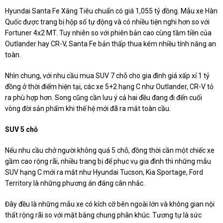
Hyundai Santa Fe Xăng Tiêu chuẩn có giá 1,055 tỷ đồng. Mẫu xe Hàn
Quốc được trang bị hộp số tự động và có nhiều tiện nghi hơn so với
Fortuner 4x2 MT. Tuy nhiên so với phiên bản cao cùng tầm tiền của
Outlander hay CR-V, Santa Fe bản thấp thua kém nhiều tính năng an
toàn.
Nhìn chung, với nhu cầu mua SUV 7 chỗ cho gia đình giá xấp xỉ 1 tỷ
đồng ở thời điểm hiện tại, các xe 5+2 hạng C như Outlander, CR-V tỏ
ra phù hợp hơn. Song cũng cần lưu ý cả hai đều đang đi đến cuối
vòng đời sản phẩm khi thế hệ mới đã ra mắt toàn cầu.
SUV 5 chỗ
Nếu nhu cầu chở người không quá 5 chỗ, đồng thời cần một chiếc xe
gầm cao rộng rãi, nhiều trang bị để phục vụ gia đình thì những mẫu
SUV hạng C mới ra mắt như Hyundai Tucson, Kia Sportage, Ford
Territory là những phương án đáng cân nhắc.
Đây đều là những mẫu xe có kích cỡ bên ngoài lớn và không gian nội
thất rộng rãi so với mặt bằng chung phân khúc. Tương tự là sức