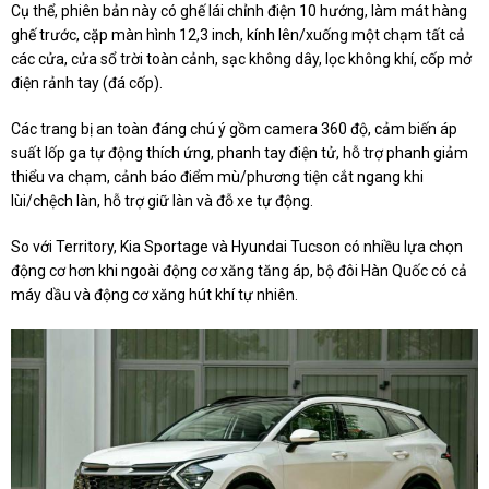
Cụ thể, phiên bản này có ghế lái chỉnh điện 10 hướng, làm mát hàng
ghế trước, cặp màn hình 12,3 inch, kính lên/xuống một chạm tất cả
các cửa, cửa sổ trời toàn cảnh, sạc không dây, lọc không khí, cốp mở
điện rảnh tay (đá cốp).
Các trang bị an toàn đáng chú ý gồm camera 360 độ, cảm biến áp
suất lốp ga tự động thích ứng, phanh tay điện tử, hỗ trợ phanh giảm
thiểu va chạm, cảnh báo điểm mù/phương tiện cắt ngang khi
lùi/chệch làn, hỗ trợ giữ làn và đỗ xe tự động.
So với Territory, Kia Sportage và Hyundai Tucson có nhiều lựa chọn
động cơ hơn khi ngoài động cơ xăng tăng áp, bộ đôi Hàn Quốc có cả
máy dầu và động cơ xăng hút khí tự nhiên.