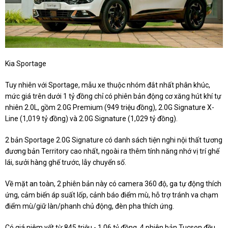
Kia Sportage
Tuy nhiên với Sportage, mẫu xe thuộc nhóm đắt nhất phân khúc,
mức giá trên dưới 1 tỷ đồng chỉ có phiên bản động cơ xăng hút khí tự
nhiên 2.0L, gồm 2.0G Premium (949 triệu đồng), 2.0G Signature X-
Line (1,019 tỷ đồng) và 2.0G Signature (1,029 tỷ đồng).
2 bản Sportage 2.0G Signature có danh sách tiện nghi nội thất tương
đương bản Territory cao nhất, ngoài ra thêm tính năng nhớ vị trí ghế
lái, sưởi hàng ghế trước, lẫy chuyển số.
Về mặt an toàn, 2 phiên bản này có camera 360 độ, ga tự động thích
ứng, cảm biến áp suất lốp, cảnh báo điểm mù, hỗ trợ tránh va chạm
điểm mù/giữ làn/phanh chủ động, đèn pha thích ứng.
Có giá niêm yết từ 845 triệu - 1,06 tỷ đồng, 4 phiên bản Tucson đều