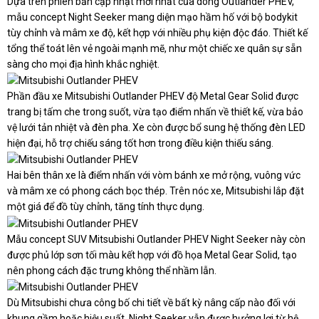
Dựa trên phiên bản cập nhật mới nhất của dòng Outlander PHEV,
mẫu concept Night Seeker mang diện mạo hầm hố với bộ bodykit
tùy chỉnh và mâm xe độ, kết hợp với nhiều phụ kiện độc đáo. Thiết kế
tổng thể toát lên vẻ ngoài mạnh mẽ, như một chiếc xe quân sự sẵn
sàng cho mọi địa hình khắc nghiệt.
Phần đầu xe Mitsubishi Outlander PHEV độ Metal Gear Solid được
trang bị tấm che trong suốt, vừa tạo điểm nhấn về thiết kế, vừa bảo
vệ lưới tản nhiệt và đèn pha. Xe còn được bổ sung hệ thống đèn LED
hiện đại, hỗ trợ chiếu sáng tốt hơn trong điều kiện thiếu sáng.
Hai bên thân xe là điểm nhấn với vòm bánh xe mở rộng, vuông vức
và mâm xe có phong cách bọc thép. Trên nóc xe, Mitsubishi lắp đặt
một giá để đồ tùy chỉnh, tăng tính thực dụng.
Mẫu concept SUV Mitsubishi Outlander PHEV Night Seeker này còn
được phủ lớp sơn tối màu kết hợp với đồ họa Metal Gear Solid, tạo
nên phong cách đặc trưng không thể nhầm lẫn.
Dù Mitsubishi chưa công bố chi tiết về bất kỳ nâng cấp nào đối với
khung gầm hoặc hiệu suất, Night Seeker vẫn được hưởng lợi từ hệ