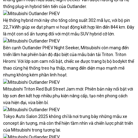
thống plug-in hybrid tiên tiến của Outlander.
Hệ thống hybrid mới này cho tổng công suất 302 mã lực, với bộ pin
22,7 kWh giúp xe đạt phạm vi hoạt động kết hợp lên đến 844 km. Đây
là một con số ấn tượng đối với một mẫu SUV hybrid cỡ lớn.
Bên cạnh Outlander PHEV Night Seeker, Mitsubishi còn mang đến
triển lãm hai phiên bản độ đặc biệt của mẫu bán tải Triton. Triton
Hiromi: Với lớp sơn cam nổi bật, chiếc xe được trang bị bộ bodykit thể
thao cùng hệ thống treo hạ thấp, mang đến diện mạo mạnh mẽ
nhưng không kém phần linh hoạt.
Mitsubishi Triton Red Bull Street Jam mới: Phiên bản này nổi bật với
lớp sơn đen kết hợp nhiều phụ kiện nâng cấp, tạo nên phong cách
vừa hiện đại, vừa bền bỉ.
Tokyo Auto Salon 2025 không chỉ là nơi trưng bày những mẫu xe
concept ấn tượng, mà còn thể hiện tầm nhìn và chiến lược phát triển
của Mitsubishi trong tương lai.