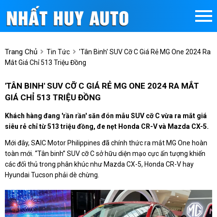
Trang Chủ
Tin Tức
'Tân Binh' SUV Cỡ C Giá Rẻ MG One 2024 Ra
Mắt Giá Chỉ 513 Triệu Đồng
'TÂN BINH' SUV CỠ C GIÁ RẺ MG ONE 2024 RA MẮT
GIÁ CHỈ 513 TRIỆU ĐỒNG
Khách hàng đang 'rần rần' săn đón mẫu SUV cỡ C vừa ra mắt giá
siêu rẻ chỉ từ 513 triệu đồng, đe nẹt Honda CR-V và Mazda CX-5.
Mới đây, SAIC Motor Philippines đã chính thức ra mắt MG One hoàn
toàn mới. “Tân binh” SUV cỡ C sở hữu diện mạo cực ấn tượng khiến
các đối thủ trong phân khúc như Mazda CX-5, Honda CR-V hay
Hyundai Tucson phải dè chừng.