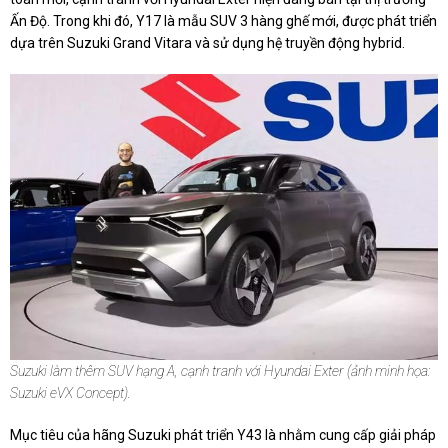
Ấn Độ. Trong khi đó, Y17 là mẫu SUV 3 hàng ghế mới, được phát triển
dựa trên Suzuki Grand Vitara và sử dụng hệ truyền động hybrid.
Suzuki làm thêm SUV hạng A, cạnh tranh với Hyundai Exter (ảnh minh họa:
Suzuki eVX Concept).
Mục tiêu của hãng
Suzuki phát triển Y43
là nhằm cung cấp giải pháp