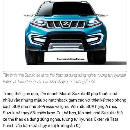
Tân binh nhà Suzuki sẽ là xe thể thao đa dụng đúng nghĩa, tương tự Hyundai
Exter và Tata Punch vốn bán khá chạy ở thị trường Ấn Độ.
Trong thời gian qua, liên doanh Maruti Suzuki đã phụ thuộc quá
nhiều vào những mẫu xe hatchback gầm cao với thiết kế theo phong
cách SUV như như S-Presso và Ignis. Với mẫu SUV hạng A mới,
Suzuki sẽ thay đổi chiến lược. Cụ thể hơn, tân binh nhà Suzuki sẽ là
xe thể thao đa dụng đúng nghĩa, tương tự Hyundai Exter và Tata
Punch vốn bán khá chạy ở thị trường Ấn Độ.