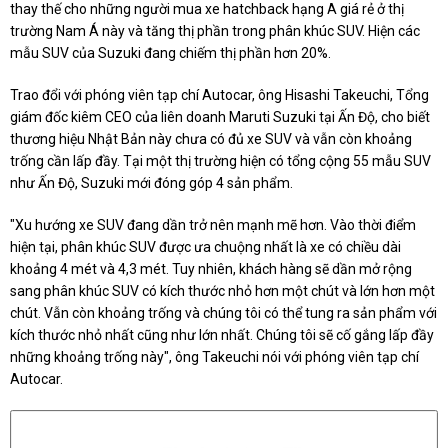
thay thế cho những người mua xe hatchback hạng A giá rẻ ở thị
trường Nam Á này và tăng thị phần trong phân khúc SUV. Hiện các
mẫu SUV của Suzuki đang chiếm thị phần hơn 20%.
Trao đổi với phóng viên tạp chí Autocar, ông Hisashi Takeuchi, Tổng
giám đốc kiêm CEO của liên doanh Maruti Suzuki tại Ấn Độ, cho biết
thương hiệu Nhật Bản này chưa có đủ xe SUV và vẫn còn khoảng
trống cần lấp đầy. Tại một thị trường hiện có tổng cộng 55 mẫu SUV
như Ấn Độ, Suzuki mới đóng góp 4 sản phẩm.
"Xu hướng xe SUV đang dần trở nên mạnh mẽ hơn. Vào thời điểm
hiện tại, phân khúc SUV được ưa chuộng nhất là xe có chiều dài
khoảng 4 mét và 4,3 mét. Tuy nhiên, khách hàng sẽ dần mở rộng
sang phân khúc SUV có kích thước nhỏ hơn một chút và lớn hơn một
chút. Vẫn còn khoảng trống và chúng tôi có thể tung ra sản phẩm với
kích thước nhỏ nhất cũng như lớn nhất. Chúng tôi sẽ cố gắng lấp đầy
những khoảng trống này", ông Takeuchi nói với phóng viên tạp chí
Autocar.