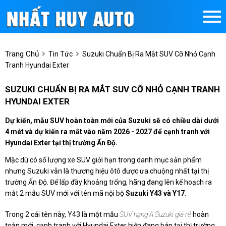
Trang Chủ
Tin Tức
Suzuki Chuẩn Bị Ra Mắt SUV Cỡ Nhỏ Cạnh
Tranh Hyundai Exter
SUZUKI CHUẨN BỊ RA MẮT SUV CỠ NHỎ CẠNH TRANH
HYUNDAI EXTER
Dự kiến, mẫu SUV hoàn toàn mới của Suzuki sẽ có chiều dài dưới
4 mét và dự kiến ra mắt vào năm 2026 - 2027 để cạnh tranh với
Hyundai Exter tại thị trường Ấn Độ.
Mặc dù có số lượng xe SUV giới hạn trong danh mục sản phẩm
nhưng Suzuki vẫn là thương hiệu ôtô được ưa chuộng nhất tại thị
trường Ấn Độ. Để lấp đầy khoảng trống, hãng đang lên kế hoạch ra
mắt 2 mẫu SUV mới với tên mã nội bộ
Suzuki Y43 và Y17
.
Trong 2 cái tên này, Y43 là một mẫu
SUV hạng A Suzuki giá rẻ
hoàn
toàn mới, cạnh tranh với Hyundai Exter hiện đang bán tại thị trường