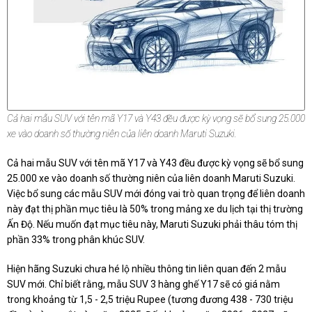
Cả hai mẫu SUV với tên mã Y17 và Y43 đều được kỳ vọng sẽ bổ sung 25.000
xe vào doanh số thường niên của liên doanh Maruti Suzuki.
Cả hai mẫu SUV với tên mã Y17 và Y43 đều được kỳ vọng sẽ bổ sung
25.000 xe vào doanh số thường niên của liên doanh Maruti Suzuki.
Việc bổ sung các mẫu SUV mới đóng vai trò quan trọng để liên doanh
này đạt thị phần mục tiêu là 50% trong mảng xe du lịch tại thị trường
Ấn Độ. Nếu muốn đạt mục tiêu này, Maruti Suzuki phải thâu tóm thị
phần 33% trong phân khúc SUV.
Hiện hãng Suzuki chưa hé lộ nhiều thông tin liên quan đến 2 mẫu
SUV mới. Chỉ biết rằng, mẫu SUV 3 hàng ghế Y17 sẽ có giá nằm
trong khoảng từ 1,5 - 2,5 triệu Rupee (tương đương 438 - 730 triệu