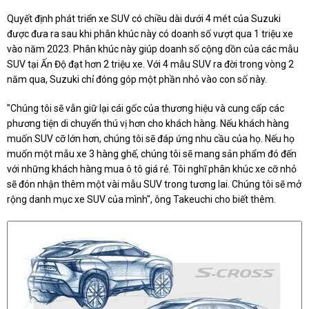
Quyết định phát triển xe SUV có chiều dài dưới 4 mét của Suzuki
được đưa ra sau khi phân khúc này có doanh số vượt qua 1 triệu xe
vào năm 2023. Phân khúc này giúp doanh số cộng dồn của các mẫu
SUV tại Ấn Độ đạt hơn 2 triệu xe. Với 4 mẫu SUV ra đời trong vòng 2
năm qua, Suzuki chỉ đóng góp một phần nhỏ vào con số này.
"Chúng tôi sẽ vẫn giữ lại cái gốc của thương hiệu và cung cấp các
phương tiện di chuyển thú vị hơn cho khách hàng. Nếu khách hàng
muốn SUV cỡ lớn hơn, chúng tôi sẽ đáp ứng nhu cầu của họ. Nếu họ
muốn một mẫu xe 3 hàng ghế, chúng tôi sẽ mang sản phẩm đó đến
với những khách hàng mua ô tô giá rẻ. Tôi nghĩ phân khúc xe cỡ nhỏ
sẽ đón nhận thêm một vài mẫu SUV trong tương lai. Chúng tôi sẽ mở
rộng danh mục xe SUV của mình", ông Takeuchi cho biết thêm.