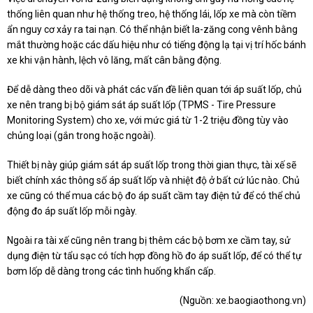
thống liên quan như hệ thống treo, hệ thống lái, lốp xe mà còn tiềm
ẩn nguy cơ xảy ra tai nạn. Có thể nhận biết la-zăng cong vênh bằng
mắt thường hoặc các dấu hiệu như có tiếng động lạ tại vị trí hốc bánh
xe khi vận hành, lệch vô lăng, mất cân bằng động.
Để dễ dàng theo dõi và phát các vấn đề liên quan tới áp suất lốp, chủ
xe nên trang bị bộ giám sát áp suất lốp (TPMS - Tire Pressure
Monitoring System) cho xe, với mức giá từ 1-2 triệu đồng tùy vào
chủng loại (gắn trong hoặc ngoài).
Thiết bị này giúp giám sát áp suất lốp trong thời gian thực, tài xế sẽ
biết chính xác thông số áp suất lốp và nhiệt độ ở bất cứ lúc nào. Chủ
xe cũng có thể mua các bộ đo áp suất cầm tay điện tử để có thể chủ
động đo áp suất lốp mỗi ngày.
Ngoài ra tài xế cũng nên trang bị thêm các bộ bơm xe cầm tay, sử
dụng điện từ tẩu sạc có tích hợp đồng hồ đo áp suất lốp, để có thể tự
bơm lốp dễ dàng trong các tình huống khẩn cấp.
(Nguồn:
xe.baogiaothong.vn
)