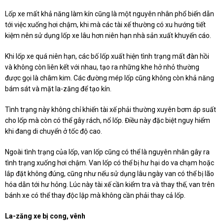
Lốp xe mất khả năng làm kín cũng là một nguyên nhân phổ biến dẫn
tới việc xuống hơi chậm, khi mà các tài xế thường có xu hướng tiết
kiệm nên sử dụng lốp xe lâu hơn niên hạn nhà sản xuất khuyến cáo.
Khi lốp xe quá niên hạn, các bố lốp xuất hiện tình trạng mất đàn hồi
và không còn liên kết với nhau, tạo ra những khe hở nhỏ thường
được gọi là châm kim. Các đường mép lốp cũng không còn khả năng
bám sát và mặt la-zăng để tạo kín.
Tình trạng này không chỉ khiến tài xế phải thường xuyên bơm áp suất
cho lốp mà còn có thể gây rách, nổ lốp. Điều này đặc biệt nguy hiểm
khi đang di chuyển ở tốc độ cao.
Ngoài tình trạng của lốp, van lốp cũng có thể là nguyên nhân gây ra
tình trạng xuống hơi chậm. Van lốp có thể bị hư hại do va chạm hoặc
lắp đặt không đúng, cũng như nếu sử dụng lâu ngày van có thể bị lão
hóa dẫn tới hư hỏng. Lúc này tài xế cần kiểm tra và thay thế, van trên
bánh xe có thể thay độc lập mà không cần phải thay cả lốp.
La-zăng xe bị cong, vênh