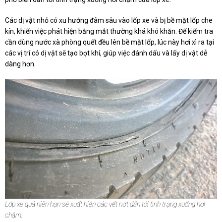
Các dị vật nhỏ có xu hướng đâm sâu vào lốp xe và bị bề mặt lốp che
kín, khiến việc phát hiện bằng mắt thường khá khó khăn. Để kiểm tra
cần dùng nước xà phòng quết đều lên bề mặt lốp, lúc này hơi xì ra tại
các vị trí có dị vật sẽ tạo bọt khí, giúp việc đánh dấu và lấy dị vật dễ
dàng hơn.
Lốp xe quá niên hạn sẽ xuất hiện các vết nứt dẫn tới tình trạng xuống hơi
chậm.