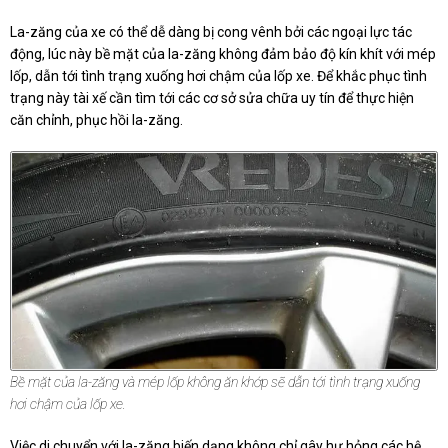
La-zăng của xe có thể dễ dàng bị cong vênh bởi các ngoại lực tác
động, lúc này bề mặt của la-zăng không đảm bảo độ kín khít với mép
lốp, dẫn tới tình trạng xuống hơi chậm của lốp xe. Để khắc phục tình
trạng này tài xế cần tìm tới các cơ sở sửa chữa uy tín để thực hiện
căn chỉnh, phục hồi la-zăng.
Bề mặt của la-zăng và mép lốp không ăn khớp sẽ dẫn tới tình trạng xuống
hơi chậm của lốp xe.
Việc di chuyển với la-zăng biến dạng không chỉ gây hư hỏng các hệ