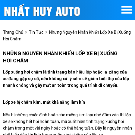
Trang Chủ
Tin Tức
Những Nguyên Nhân Khiến Lốp Xe Bị Xuống
Hơi Chậm
NHỮNG NGUYÊN NHÂN KHIẾN LỐP XE BỊ XUỐNG
HƠI CHẬM
Lốp xuống hơi chậm là tình trạng báo hiệu lốp hoặc la-zăng của
xe đang gặp sự cố, nếu không xử lý sớm sẽ giảm tuổi thọ của lốp
nhanh chóng và gây mất an toàn trong quá trình di chuyển.
Lốp xe bị châm kim, mất khả năng làm kín
Nếu bị những chiếc đinh hoặc các miếng kim loại nhỏ đâm vào thì lốp
xe sẽ không hết hơi hoàn toàn, mà xuất hiện tình trạng xuống hơi
chậm trong một vài ngày hoặc có thể hàng tuần. Đây là nguyên nhân
phổ biến dẫn tới tình trạng xuống hơi chậm của lốp xe.