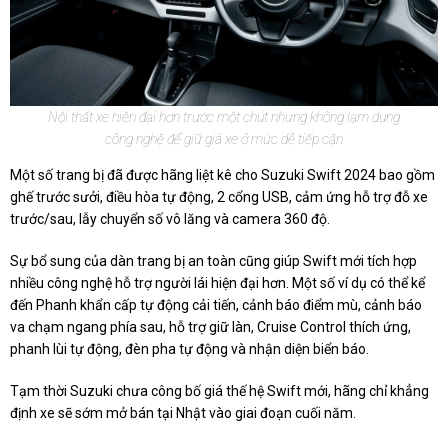
Nội thất xe hiện đại hơn trước một chút nhưng không lạm dụng
công nghệ để giữ giá xe ở mức dễ tiếp cận
Một số trang bị đã được hãng liệt kê cho Suzuki Swift 2024 bao gồm
ghế trước sưởi, điều hòa tự động, 2 cổng USB, cảm ứng hỗ trợ đỗ xe
trước/sau, lẫy chuyển số vô lăng và camera 360 độ.
Sự bổ sung của dàn trang bị an toàn cũng giúp Swift mới tích hợp
nhiều công nghệ hỗ trợ người lái hiện đại hơn. Một số ví dụ có thể kể
đến Phanh khẩn cấp tự động cải tiến, cảnh báo điểm mù, cảnh báo
va chạm ngang phía sau, hỗ trợ giữ làn, Cruise Control thích ứng,
phanh lùi tự động, đèn pha tự động và nhận diện biển báo.
Tạm thời Suzuki chưa công bố giá thế hệ Swift mới, hãng chỉ khẳng
định xe sẽ sớm mở bán tại Nhật vào giai đoạn cuối năm.