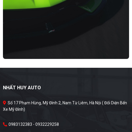
NHẤT HUY AUTO
Số 17 Phạm Hùng, Mỹ Đình 2, Nam Từ Liêm, Hà Nội ( Đối Diện Bến
Xe Mỹ Đình)
0983132383 - 0932229258