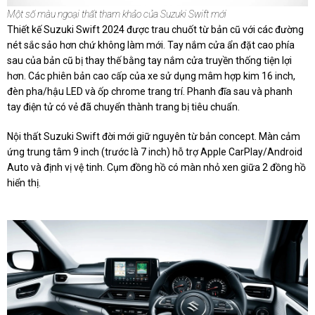
Một số màu ngoại thất tham khảo của Suzuki Swift mới
Thiết kế Suzuki Swift 2024 được trau chuốt từ bản cũ với các đường
nét sắc sảo hơn chứ không làm mới. Tay nắm cửa ẩn đặt cao phía
sau của bản cũ bị thay thế bằng tay nắm cửa truyền thống tiện lợi
hơn. Các phiên bản cao cấp của xe sử dụng mâm hợp kim 16 inch,
đèn pha/hậu LED và ốp chrome trang trí. Phanh đĩa sau và phanh
tay điện tử có vẻ đã chuyển thành trang bị tiêu chuẩn.
Nội thất Suzuki Swift đời mới giữ nguyên từ bản concept. Màn cảm
ứng trung tâm 9 inch (trước là 7 inch) hỗ trợ Apple CarPlay/Android
Auto và định vị vệ tinh. Cụm đồng hồ có màn nhỏ xen giữa 2 đồng hồ
hiển thị.