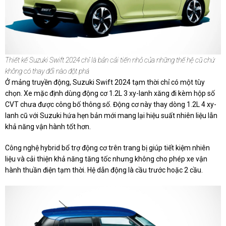
Thiết kế Suzuki Swift 2024 chỉ là bản cải tiến nhỏ của những thế hệ cũ chứ
không có thay đổi nào đột phá
Ở mảng truyền động, Suzuki Swift 2024 tạm thời chỉ có một tùy
chọn. Xe mặc định dùng động cơ 1.2L 3 xy-lanh xăng đi kèm hộp số
CVT chưa được công bố thông số. Động cơ này thay dòng 1.2L 4 xy-
lanh cũ với Suzuki hứa hẹn bản mới mang lại hiệu suất nhiên liệu lẫn
khả năng vận hành tốt hơn.
Công nghệ hybrid bổ trợ động cơ trên trang bị giúp tiết kiệm nhiên
liệu và cải thiện khả năng tăng tốc nhưng không cho phép xe vận
hành thuần điện tạm thời. Hệ dẫn động là cầu trước hoặc 2 cầu.