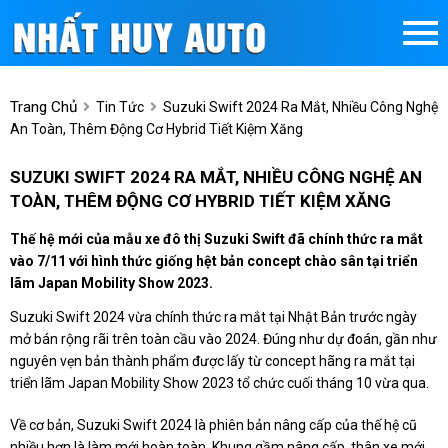
Trang Chủ
Tin Tức
Suzuki Swift 2024 Ra Mắt, Nhiều Công Nghệ
An Toàn, Thêm Động Cơ Hybrid Tiết Kiệm Xăng
SUZUKI SWIFT 2024 RA MẮT, NHIỀU CÔNG NGHỆ AN
TOÀN, THÊM ĐỘNG CƠ HYBRID TIẾT KIỆM XĂNG
Thế hệ mới của mẫu xe đô thị Suzuki Swift đã chính thức ra mắt
vào 7/11 với hình thức giống hệt bản concept chào sân tại triển
lãm Japan Mobility Show 2023.
Suzuki Swift 2024 vừa chính thức ra mắt tại Nhật Bản trước ngày
mở bán rộng rãi trên toàn cầu vào 2024. Đúng như dự đoán, gần như
nguyên vẹn bản thành phẩm được lấy từ concept hãng ra mắt tại
triển lãm Japan Mobility Show 2023 tổ chức cuối tháng 10 vừa qua.
Về cơ bản, Suzuki Swift 2024 là phiên bản nâng cấp của thế hệ cũ
nhiều hơn là làm mới hoàn toàn. Khung gầm nâng cấp, thân xe mới,