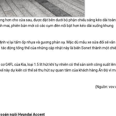
ng hơn cho cửa sau, được đặt bên dưới bộ phận chiếu sáng kéo dài toàn
h mai, phiên bản mới có các cụm đèn nổi bật hơn kéo dài xuống khung
định vị lại tấm ốp nhựa và gương phản xạ. Mặc dù mẫu xe sửa đổi sẽ vẫn
tác động tổng thể của những cập nhật này là biến Sonet thành một chi
G4FL của Kia, loại 1.5 lít hút khí tự nhiên có thể sản sinh công suất lên
t kế này dự kiến có thể sẽ thu hút sự quan tâm của khách hàng Ấn Độ vì 
(Nguồn:
vov.
t soán ngôi Hyundai Accent