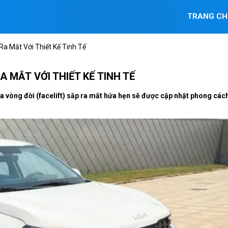
TRANG CH
Ra Mắt Với Thiết Kế Tinh Tế
A MẮT VỚI THIẾT KẾ TINH TẾ
a vòng đời (facelift) săp ra mắt hứa hẹn sẽ được cập nhật phong các