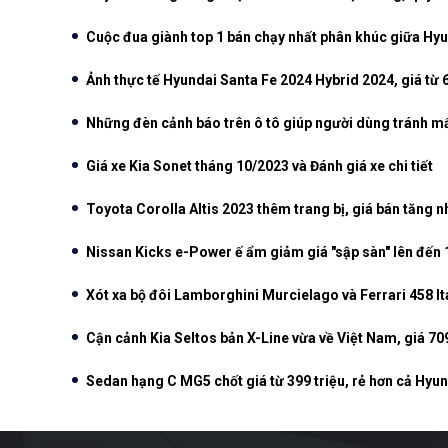
Cuộc đua giành top 1 bán chạy nhất phân khúc giữa Hy
Ảnh thực tế Hyundai Santa Fe 2024 Hybrid 2024, giá từ 
Những đèn cảnh báo trên ô tô giúp người dùng tránh mấ
Giá xe Kia Sonet tháng 10/2023 và Đánh giá xe chi tiết
Toyota Corolla Altis 2023 thêm trang bị, giá bán tăng n
Nissan Kicks e-Power ế ẩm giảm giá "sập sàn" lên đến 
Xót xa bộ đôi Lamborghini Murcielago và Ferrari 458 Ita
Cận cảnh Kia Seltos bản X-Line vừa về Việt Nam, giá 70
Sedan hạng C MG5 chốt giá từ 399 triệu, rẻ hơn cả Hyun