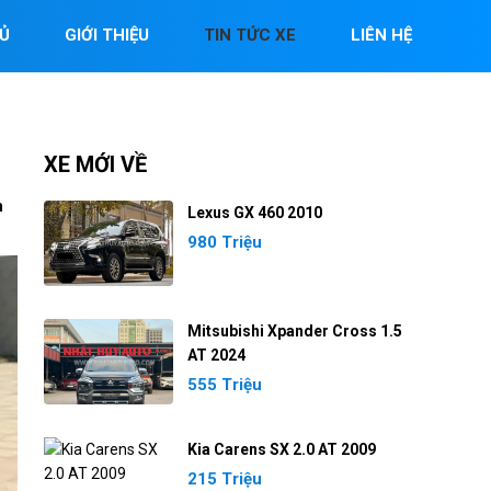
Ủ
GIỚI THIỆU
TIN TỨC XE
LIÊN HỆ
XE MỚI VỀ
h
Lexus GX 460 2010
980 Triệu
Mitsubishi Xpander Cross 1.5
AT 2024
555 Triệu
Kia Carens SX 2.0 AT 2009
215 Triệu