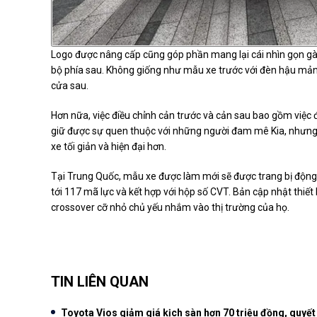
Logo được nâng cấp cũng góp phần mang lại cái nhìn gọn gà
bộ phía sau. Không giống như mẫu xe trước với đèn hậu mản
cửa sau.
Hơn nữa, việc điều chỉnh cản trước và cản sau bao gồm việc 
giữ được sự quen thuộc với những người đam mê Kia, nhưng 
xe tối giản và hiện đại hơn.
Tại Trung Quốc, mẫu xe được làm mới sẽ được trang bị động cơ 
tới 117 mã lực và kết hợp với hộp số CVT. Bản cập nhật thiế
crossover cỡ nhỏ chủ yếu nhắm vào thị trường của họ.
TIN LIÊN QUAN
Toyota Vios giảm giá kịch sàn hơn 70 triệu đồng, quyế