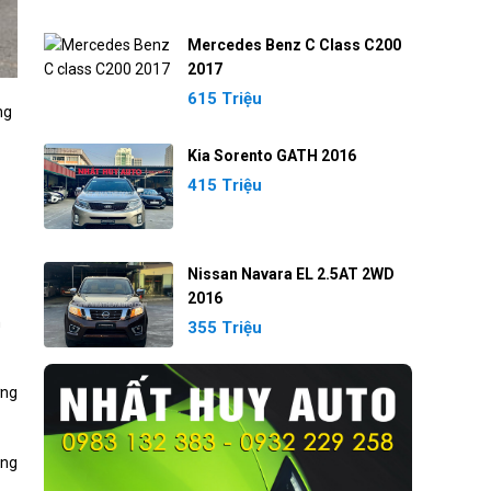
Mercedes Benz C Class C200
2017
615 Triệu
ng
Kia Sorento GATH 2016
415 Triệu
Nissan Navara EL 2.5AT 2WD
2016
h
355 Triệu
ởng
àng