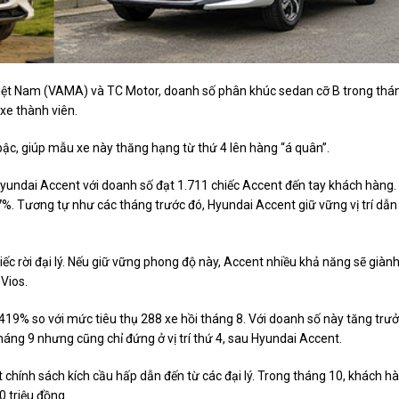
Việt Nam (VAMA) và TC Motor, doanh số phân khúc sedan cỡ B trong thá
xe thành viên.
bậc, giúp mẫu xe này thăng hạng từ thứ 4 lên hàng “á quân”.
yundai Accent với doanh số đạt 1.711 chiếc Accent đến tay khách hàng.
%. Tương tự như các tháng trước đó, Hyundai Accent giữ vững vị trí dẫn
c rời đại lý. Nếu giữ vững phong độ này, Accent nhiều khả năng sẽ giàn
Vios.
419% so với mức tiêu thụ 288 xe hồi tháng 8. Với doanh số này tăng trư
háng 9 nhưng cũng chỉ đứng ở vị trí thứ 4, sau Hyundai Accent.
t chính sách kích cầu hấp dẫn đến từ các đại lý. Trong tháng 10, khách h
0 triệu đồng.