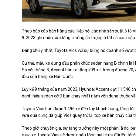
Theo báo cáo bán hàng của Hiệp hội các nhà sản xuất ô tô 
9-2023 ghi nhận sức tăng trưởng ấn tượng ở tất cả các mẫu 
Đáng chú ý nhất, Toyota Vios với sự bùng nổ doanh số vượt 
Cụ thể, mẫu xe đứng đầu phân khúc sedan hạng B chính là H
So với tháng 8, Accent bán ra tăng 709 xe, tương đương 70,7
đầu của hãng xe Hàn Quốc.
Lũy kế 9 tháng của năm 2023, Hyundai Accent đạt 11.540 chiế
danh hiệu sedan cỡ B bán chạy nhất năm vốn đang thuộc về 
Toyota Vios bán được 1.496 xe đến tay khách hàng, tăng tới 
vừa qua cũng đã giúp Vios quay trở lại tốp xe bán chạy của t
Theo giới chuyên gia, sự tăng trưởng này một phần là do loạ
mua xe Toyota Vios sẽ được nhận tổng giá trị ưu đãi lên tới 6