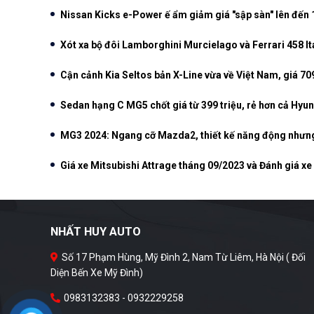
Nissan Kicks e-Power ế ẩm giảm giá "sập sàn" lên đến 
Xót xa bộ đôi Lamborghini Murcielago và Ferrari 458 Ita
Cận cảnh Kia Seltos bản X-Line vừa về Việt Nam, giá 70
Sedan hạng C MG5 chốt giá từ 399 triệu, rẻ hơn cả Hyun
MG3 2024: Ngang cỡ Mazda2, thiết kế năng động nhưn
Giá xe Mitsubishi Attrage tháng 09/2023 và Đánh giá xe c
NHẤT HUY AUTO
Số 17 Phạm Hùng, Mỹ Đình 2, Nam Từ Liêm, Hà Nội ( Đối
Diện Bến Xe Mỹ Đình)
0983132383 - 0932229258