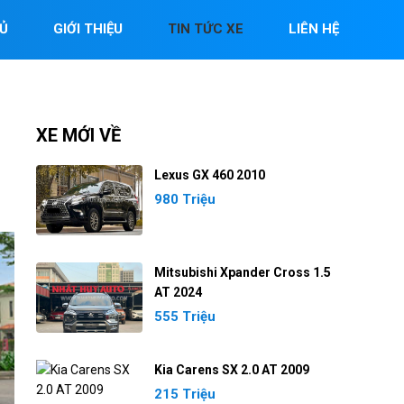
Ủ
GIỚI THIỆU
TIN TỨC XE
LIÊN HỆ
XE MỚI VỀ
Lexus GX 460 2010
980 Triệu
Mitsubishi Xpander Cross 1.5
AT 2024
555 Triệu
Kia Carens SX 2.0 AT 2009
215 Triệu