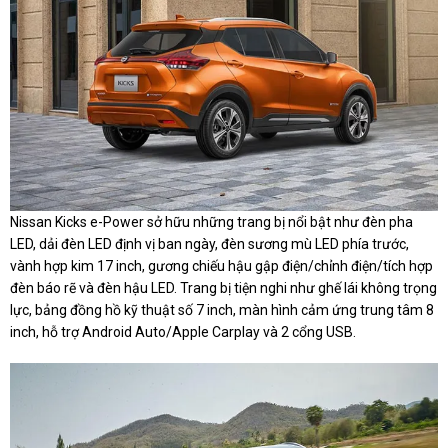
Nissan Kicks e-Power sở hữu những trang bị nổi bật như đèn pha
LED, dải đèn LED định vị ban ngày, đèn sương mù LED phía trước,
vành hợp kim 17 inch, gương chiếu hậu gập điện/chỉnh điện/tích hợp
đèn báo rẽ và đèn hậu LED. Trang bị tiện nghi như ghế lái không trọng
lực, bảng đồng hồ kỹ thuật số 7 inch, màn hình cảm ứng trung tâm 8
inch, hỗ trợ Android Auto/Apple Carplay và 2 cổng USB.