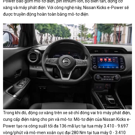
Power bao gồm mô-tơ điện, pin lithium-ion, bộ biến tần, động cơ
xăng và máy phát điện. Với công nghệ này, Nissan Kicks e-Power sẽ
được truyền động hoàn toàn bằng mô-tơ điện.
Trong khi đó, động cơ xăng trên xe sẽ chỉ đóng vai trò máy phát điện,
cung cấp điện năng cho pin và mô-tơ. Mô-tơ điện của Nissan Kicks e-
Power tạo ra công suất tối đa 136 mã lực tại tua máy 3.410 - 9.697
vòng/phút và mô-men xoắn cực đại 280 Nm tại tua máy 0 - 3.410