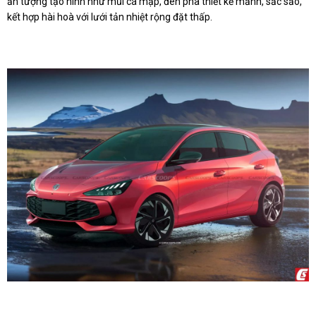
ấn tượng tạo hình như mũi cá mập, đèn pha thiết kế mảnh, sắc sảo,
kết hợp hài hoà với lưới tản nhiệt rộng đặt thấp.