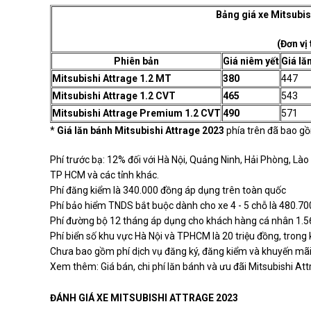
Bảng giá xe Mitsubis
(Đơn vị
Phiên bản
Giá niêm yết
Giá lă
Mitsubishi Attrage 1.2 MT
380
447
Mitsubishi Attrage 1.2 CVT
465
543
Mitsubishi Attrage Premium 1.2 CVT
490
571
*
Giá lăn bánh Mitsubishi Attrage 2023
phía trên đã bao gồ
Phí trước bạ: 12% đối với Hà Nội, Quảng Ninh, Hải Phòng, Lào
TP HCM và các tỉnh khác.
Phí đăng kiểm là 340.000 đồng áp dụng trên toàn quốc
Phí bảo hiểm TNDS bắt buộc dành cho xe 4 - 5 chỗ là 480.7
Phí đường bộ 12 tháng áp dụng cho khách hàng cá nhân 1.
Phí biển số khu vực Hà Nội và TPHCM là 20 triệu đồng, trong k
Chưa bao gồm phí dịch vụ đăng ký, đăng kiểm và khuyến mã
Xem thêm:
Giá bán, chi phí lăn bánh và ưu đãi Mitsubishi A
ĐÁNH GIÁ XE MITSUBISHI ATTRAGE 2023