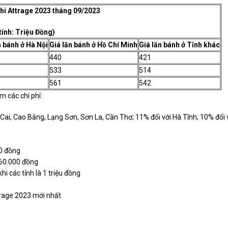
hi Attrage 2023 tháng 09/2023
 tính: Triệu Đồng)
n bánh ở Hà Nội
Giá lăn bánh ở Hồ Chí Minh
Giá lăn bánh ở Tỉnh khác
440
421
533
514
561
542
m các chi phí:
 Cai, Cao Bằng, Lạng Sơn, Sơn La, Cần Thơ; 11% đối với Hà Tĩnh; 10% đối 
00 đồng
560.000 đồng
hi các tỉnh là 1 triệu đồng
i
ttrage 2023 mới nhất