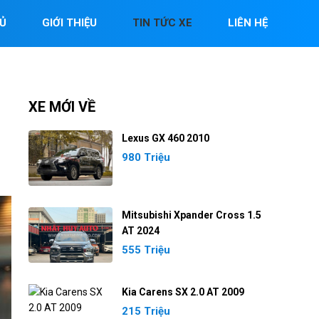
Ủ
GIỚI THIỆU
TIN TỨC XE
LIÊN HỆ
XE MỚI VỀ
Lexus GX 460 2010
980 Triệu
Mitsubishi Xpander Cross 1.5
AT 2024
555 Triệu
Kia Carens SX 2.0 AT 2009
215 Triệu