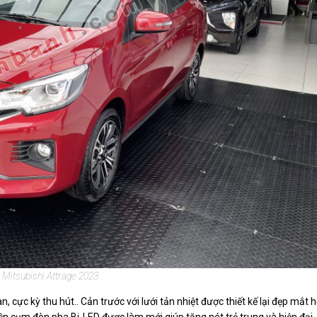
 Mitsubishi Attrage 2023
 cực kỳ thu hút.. Cản trước với lưới tản nhiệt được thiết kế lại đẹp mắt 
ền cụm đèn pha Bi-LED được làm mới giúp tăng nét trẻ trung và hiện đại