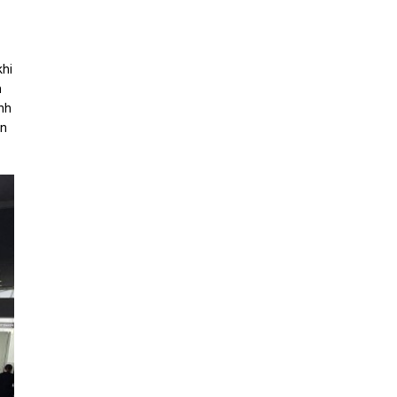
khi
m
nh
ận