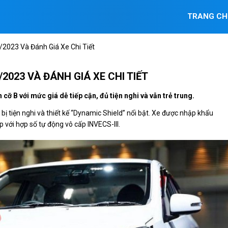
TRANG CH
/2023 Và Đánh Giá Xe Chi Tiết
2023 VÀ ĐÁNH GIÁ XE CHI TIẾT
ỡ B với mức giá dễ tiếp cận, đủ tiện nghi và vẫn trẻ trung.
bị tiện nghi và thiết kế “Dynamic Shield” nổi bật. Xe được nhập khẩu
 với hợp số tự động vô cấp INVECS-III.