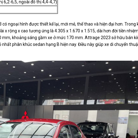
ị 6,2-6,5, ngoài đô thị 4,4-4,7)
có ngoại hình được thiết kế lại, mới mẻ, thể thao và hiện đại hơn. Trong 
dài x rộng x cao tương ứng là 4.305 x 1.670 x 1.515, dài hơn đời tiền nhiệ
550 mm, khoảng sáng gầm xe ở mức 170 mm. Attrage 2023 sở hữu bán kí
 nhất phân khúc sedan hạng B hiện nay. Điều này giúp xe di chuyển thu