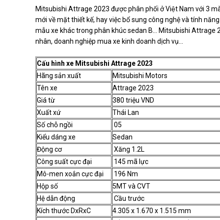
Mitsubishi Attrage 2023 được phân phối ở Việt Nam với 3 m
mới về mặt thiết kế, hay việc bổ sung công nghệ và tính năng
mẫu xe khác trong phân khúc sedan B… Mitsubishi Attrage 
nhân, doanh nghiệp mua xe kinh doanh dịch vụ…
Cấu hình xe Mitsubishi Attrage 2023
Hãng sản xuất
Mitsubishi Motors
Tên xe
Attrage 2023
Giá từ
380 triệu VND
Xuất xứ
Thái Lan
Số chỗ ngồi
05
Kiểu dáng xe
Sedan
Động cơ
Xăng 1.2L
Công suất cực đại
145 mã lực
Mô-men xoắn cực đại
196 Nm
Hộp số
5MT và CVT
Hệ dẫn động
Cầu trước
Kích thước DxRxC
4.305 x 1.670 x 1.515 mm