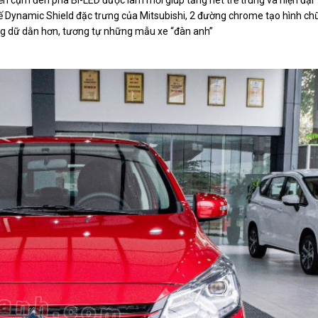
kế Dynamic Shield đặc trưng của Mitsubishi, 2 đường chrome tạo hình ch
ông dữ dằn hơn, tương tự những mẫu xe “đàn anh”