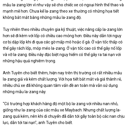
mẫu la-zang lớn vì như vậy sẽ cho chiếc xe có ngoại hình thể thao và
mạnh mẽ hơn. Chưa kể la-zang theo xe thường có những họa tiết
không bắt mắt bằng những mẫu la-zang độ.
Tuy nhiên theo nhiều chuyên gia kỹ thuật, việc nâng cấp la-zang lớn
hơn sẽ đi kèm với lốp có chiều cao mỏng hơn. Điều này dẫn tới nguy
cơ bị dập lốp khi đi qua các gờ mấp mô hoặc ổ gà. Ở vận tốc thấp có
thể gây rách lốp, móp méo la-zang. Ở vận tốc cao có thể gây nổ lốp
và vỡ la-zang. Điều này đặc biệt nguy hiểm có thể gây ra tai nạn với
những hậu quả nghiêm trọng.
Anh Tuyên cho biết thêm, hiện nay trên thị trường có rất nhiều mẫu
la-zang giả và kém chất lượng. Với họa tiết bắt mắt và giá thành rẻ,
nhiều chủ xe đã không quan tâm vấn đề an toàn mà vẫn sử dụng
những mẫu la-zang này.
"Có trường hợp khách hàng độ một bộ la-zang với nhiều nan nhỏ,
giống như la-zang của các mẫu xe Maybach. Nhưng chất lượng la-
zang quá kém, nên khi di chuyển đã dẫn tới gãy toàn bộ các nan chịu
lực, dẫn tới tai nạn", anh Tuyên cho biết.