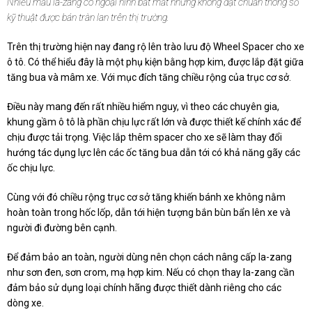
Nhiều mẫu la-zang có ngoại hình bắt mắt nhưng không đạt chuẩn thông số
kỹ thuật được bán tràn lan trên thị trường.
Trên thị trường hiện nay đang rộ lên trào lưu độ Wheel Spacer cho xe
ô tô. Có thể hiểu đây là một phụ kiện bằng hợp kim, được lắp đặt giữa
tăng bua và mâm xe. Với mục đích tăng chiều rộng của trục cơ sở.
Điều này mang đến rất nhiều hiểm nguy, vì theo các chuyên gia,
khung gầm ô tô là phần chịu lực rất lớn và được thiết kế chính xác để
chịu được tải trọng. Việc lắp thêm spacer cho xe sẽ làm thay đổi
hướng tác dụng lực lên các ốc tăng bua dẫn tới có khả năng gãy các
ốc chịu lực.
Cùng với đó chiều rộng trục cơ sở tăng khiến bánh xe không nằm
hoàn toàn trong hốc lốp, dẫn tới hiện tượng bắn bùn bẩn lên xe và
người đi đường bên cạnh.
Để đảm bảo an toàn, người dùng nên chọn cách nâng cấp la-zang
như sơn đen, sơn crom, mạ hợp kim. Nếu có chọn thay la-zang cần
đảm bảo sử dụng loại chính hãng được thiết dành riêng cho các
dòng xe.