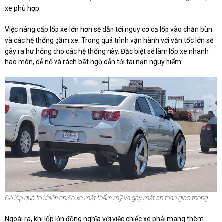
xe phù hợp.
Việc nâng cấp lốp xe lớn hơn sẽ dẫn tới nguy cơ cạ lốp vào chắn bùn
và các hệ thống gầm xe. Trong quá trình vận hành với vận tốc lớn sẽ
gây ra hư hỏng cho các hệ thống này. Đặc biệt sẽ làm lốp xe nhanh
hao mòn, dễ nổ và rách bất ngờ dẫn tới tai nạn nguy hiểm.
Độ lốp quá to khiến chiếc xe mất thẩm mỹ và gây mất an toàn giao thông.
Ngoài ra, khi lốp lớn đồng nghĩa với việc chiếc xe phải mang thêm