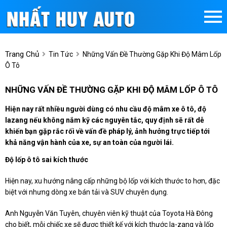
Trang Chủ
Tin Tức
Những Vấn Đề Thường Gặp Khi Độ Mâm Lốp
Ô Tô
NHỮNG VẤN ĐỀ THƯỜNG GẶP KHI ĐỘ MÂM LỐP Ô TÔ
Hiện nay rất nhiều người dùng có nhu cầu độ mâm xe ô tô, độ
lazang nếu không nắm kỹ các nguyên tắc, quy định sẽ rất dễ
khiến bạn gặp rắc rối về vấn đề pháp lý, ảnh hưởng trực tiếp tới
khả năng vận hành của xe, sự an toàn của người lái.
Độ lốp ô tô sai kích thước
Hiện nay, xu hướng nâng cấp những bộ lốp với kích thước to hơn, đặc
biệt với nhưng dòng xe bán tải và SUV chuyên dụng.
Anh Nguyễn Văn Tuyên, chuyên viên kỹ thuật của Toyota Hà Đông
cho biết, mỗi chiếc xe sẽ được thiết kế với kích thước la-zang và lốp