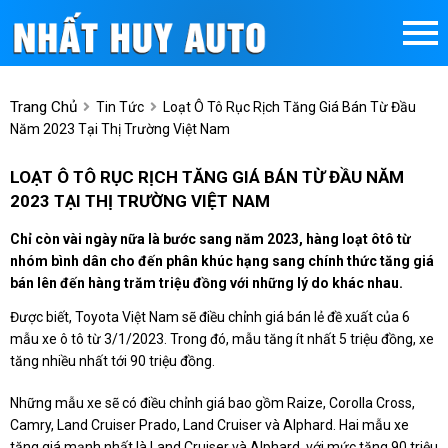
Trang Chủ
Tin Tức
Loạt Ô Tô Rục Rịch Tăng Giá Bán Từ Đầu
Năm 2023 Tại Thị Trường Việt Nam
LOẠT Ô TÔ RỤC RỊCH TĂNG GIÁ BÁN TỪ ĐẦU NĂM
2023 TẠI THỊ TRƯỜNG VIỆT NAM
Chỉ còn vài ngày nữa là bước sang năm 2023, hàng loạt ôtô từ
nhóm bình dân cho đến phân khúc hạng sang chính thức tăng giá
bán lên đến hàng trăm triệu đồng với những lý do khác nhau.
Được biết, Toyota Việt Nam sẽ điều chỉnh giá bán lẻ đề xuất của 6
mẫu xe ô tô từ 3/1/2023. Trong đó, mẫu tăng ít nhất 5 triệu đồng, xe
tăng nhiều nhất tới 90 triệu đồng.
Những mẫu xe sẽ có điều chỉnh giá bao gồm Raize, Corolla Cross,
Camry, Land Cruiser Prado, Land Cruiser và Alphard. Hai mẫu xe
tăng giá mạnh nhất là Land Cruiser và Alphard, với mức tăng 90 triệu