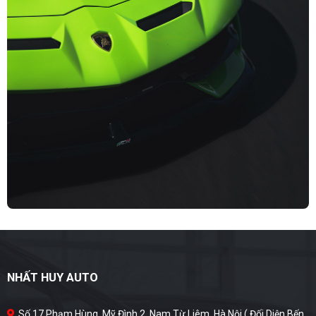
NHẤT HUY AUTO
Số 17 Phạm Hùng, Mỹ Đình 2, Nam Từ Liêm, Hà Nội ( Đối Diện Bến