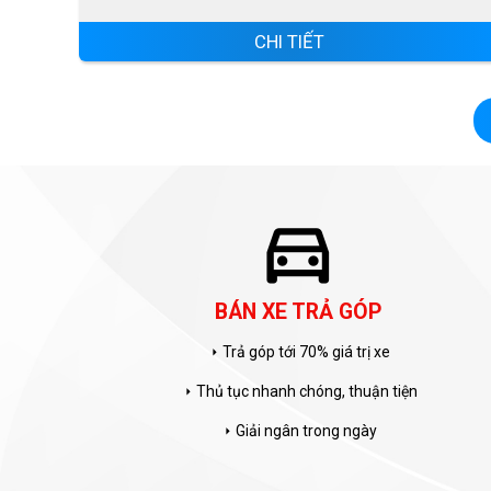
CHI TIẾT
directions_car
BÁN XE TRẢ GÓP
Trả góp tới 70% giá trị xe
arrow_right
Thủ tục nhanh chóng, thuận tiện
arrow_right
Giải ngân trong ngày
arrow_right