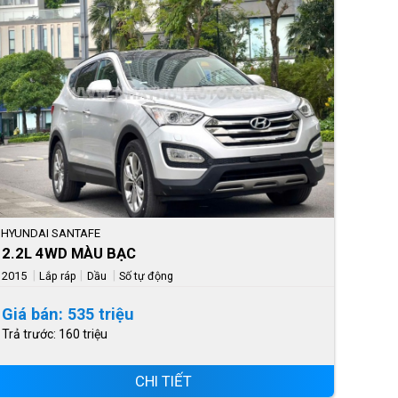
HYUNDAI SANTAFE
2.2L 4WD MÀU BẠC
|
|
|
2015
Lắp ráp
Dầu
Số tự động
Giá bán: 535 triệu
Trả trước: 160 triệu
CHI TIẾT