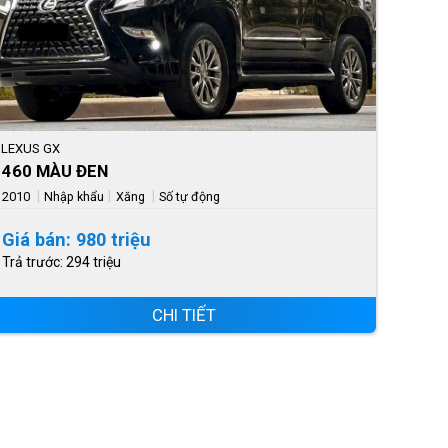
LEXUS GX
460 MÀU ĐEN
|
|
|
2010
Nhập khẩu
Xăng
Số tự động
Giá bán: 980 triệu
Trả trước: 294 triệu
CHI TIẾT