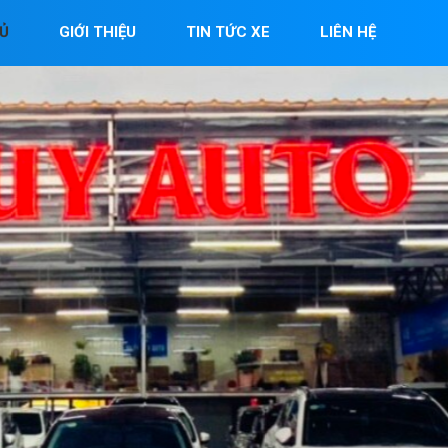
Ủ
GIỚI THIỆU
TIN TỨC XE
LIÊN HỆ