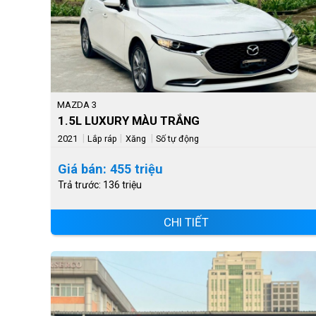
MAZDA 3
1.5L LUXURY MÀU TRẮNG
|
|
|
2021
Lắp ráp
Xăng
Số tự động
Giá bán: 455 triệu
Trả trước: 136 triệu
CHI TIẾT