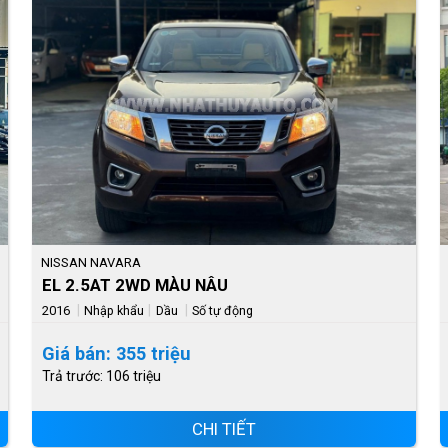
NISSAN NAVARA
EL 2.5AT 2WD MÀU NÂU
|
|
|
2016
Nhập khẩu
Dầu
Số tự động
Giá bán: 355 triệu
Trả trước: 106 triệu
CHI TIẾT