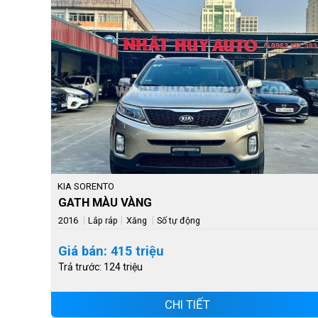
KIA SORENTO
GATH MÀU VÀNG
|
|
|
2016
Lắp ráp
Xăng
Số tự động
Giá bán: 415 triệu
Trả trước: 124 triệu
CHI TIẾT