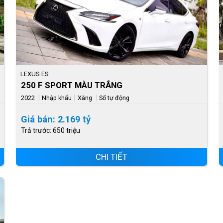
LEXUS ES
250 F SPORT MÀU TRẮNG
|
|
|
2022
Nhập khẩu
Xăng
Số tự động
Giá bán: 2.169 tỷ
Trả trước: 650 triệu
CHI TIẾT