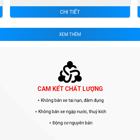
CHI TIẾT
XEM THÊM
diversity_2
CAM KẾT CHẤT LƯỢNG
Không bán xe tai nạn, đâm đụng
arrow_right
Không bán xe ngập nước, thuỷ kích
arrow_right
Động cơ nguyên bản
arrow_right