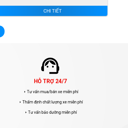
CHI TIẾT
support_agent
HỖ TRỢ 24/7
Tư vấn mua/bán xe miễn phí
arrow_right
Thẩm định chất lượng xe miễn phí
arrow_right
Tư vấn bảo dưỡng miễn phí
arrow_right