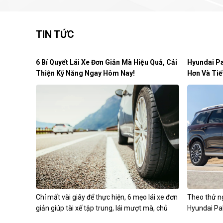
TIN TỨC
6 Bí Quyết Lái Xe Đơn Giản Mà Hiệu Quả, Cải
Hyundai Pa
Thiện Kỹ Năng Ngay Hôm Nay!
Hơn Và Tiế
Chỉ mất vài giây để thực hiện, 6 mẹo lái xe đơn
Theo thử n
giản giúp tài xế tập trung, lái mượt mà, chủ
Hyundai Pa
động...
mạnh hơn b