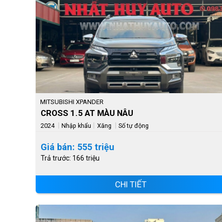
MITSUBISHI XPANDER
CROSS 1.5 AT MÀU NÂU
|
|
|
2024
Nhập khẩu
Xăng
Số tự động
Giá bán: 555 triệu
Trả trước: 166 triệu
CHI TIẾT